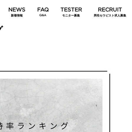
Q&A
新着情報
モニター募集
男性セラピスト求人募集
グ
スト一押し！関東の女性用風
女性用風俗を「いくらかかるのか」
テル11選
逆算して安心して選ぶために