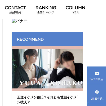
総合問合せ
全国ランキング
コラム
RECOMMEND
WEB申込
から
王道イケメン彼氏？それとも甘顔イケメ
現役セラピ
LINE申込
ン彼氏？
俗おすすめホ