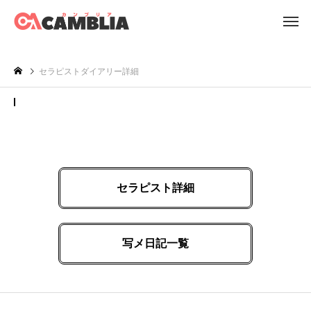
セラピストダイアリー詳細
セ
ラ
ピ
ス
ト
セラピスト詳細
ダ
イ
写メ日記一覧
ア
リ
ー
詳